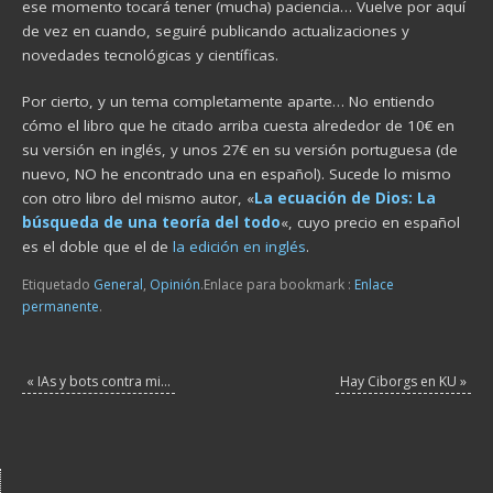
ese momento tocará tener (mucha) paciencia… Vuelve por aquí
de vez en cuando, seguiré publicando actualizaciones y
novedades tecnológicas y científicas.
Por cierto, y un tema completamente aparte… No entiendo
cómo el libro que he citado arriba cuesta alrededor de 10€ en
su versión en inglés, y unos 27€ en su versión portuguesa (de
nuevo, NO he encontrado una en español). Sucede lo mismo
con otro libro del mismo autor, «
La ecuación de Dios: La
búsqueda de una teoría del todo
«, cuyo precio en español
es el doble que el de
la edición en inglés
.
Etiquetado
General
,
Opinión
.
Enlace para bookmark :
Enlace
permanente
.
«
IAs y bots contra mi…
Hay Ciborgs en KU
»