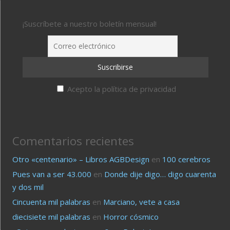
¡Suscríbete a nuestro boletín mensual!
Acepto la política de privacidad
Comentarios recientes
Otro «centenario» – Libros AGBDesign
en
100 cerebros
Pues van a ser 43.000
en
Donde dije digo… digo cuarenta
y dos mil
Cincuenta mil palabras
en
Marciano, vete a casa
diecisiete mil palabras
en
Horror cósmico