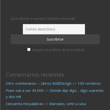
¡Suscríbete a nuestro boletín mensual!
Acepto la política de privacidad
Comentarios recientes
Otro «centenario» – Libros AGBDesign
en
100 cerebros
Pues van a ser 43.000
en
Donde dije digo… digo cuarenta
y dos mil
Cincuenta mil palabras
en
Marciano, vete a casa