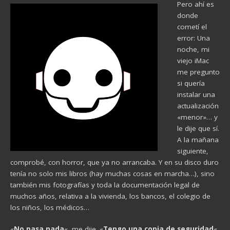
Pero ahí es
donde
cometí el
error: Una
noche, mi
viejo iMac
me pregunto
si quería
instalar una
actualización
«menor»… y
le dije que sí.
A la mañana
siguiente,
comprobé, con horror, que ya no arrancaba. Y en su disco duro
tenía no solo mis libros (hay muchas cosas en marcha…), sino
también mis fotografías y toda la documentación legal de
muchos años, relativa a la vivienda, los bancos, el colegio de
los niños, los médicos…
«
No pasa nada
«, me dije. «
Tengo una copia de seguridad
«.