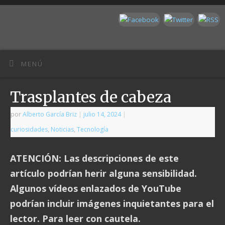
MENÚ
Trasplantes de cabeza
por
Alberto García Briz
|
julio 14, 2024
|
curiosidades
,
Noticias
,
Tecnología
ATENCIÓN: Las descripciones de este
artículo podrían herir alguna sensibilidad.
Algunos vídeos enlazados de YouTube
podrían incluir imágenes inquietantes para el
lector. Para leer con cautela.