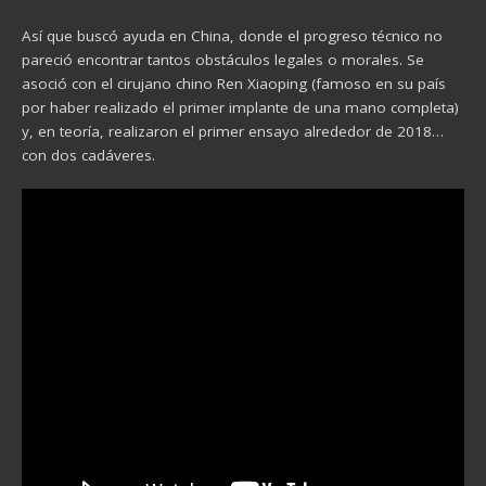
Así que buscó ayuda en China, donde el progreso técnico no
pareció encontrar tantos obstáculos legales o morales. Se
asoció con el cirujano chino Ren Xiaoping (famoso en su país
por haber realizado el primer implante de una mano completa)
y, en teoría, realizaron el primer ensayo alrededor de 2018…
con dos cadáveres.