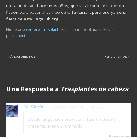
un cajón desde hace unos años, que se alejaría de la ciencia-
ficción para pasar al campo de la fantasía… pero eso ya sería
fuera de esta Saga Cib.org.
Etiquetado
cerebro
,
Trasplante
.
Enlace para bookmark :
Enlace
permanente
.
«
Anacronismos…
Paralelismos
»
Una Respuesta a
Trasplantes de cabeza
J.F. Sánchez
AGOSTO 2, 2024 EN 11:12 AM
Desde luego, siempre viste el futuro desde el
presente, eres un iluminado.
Responder